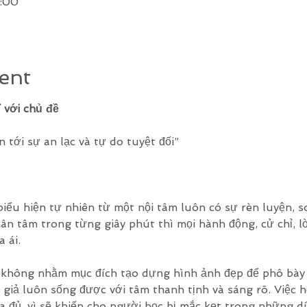
:00
ent
 với chủ đề
tới sự an lạc và tự do tuyệt đối”
iểu hiện tự nhiên từ một nội tâm luôn có sự rèn luyện, soi
ân tâm trong từng giây phút thì mọi hành động, cử chỉ, lờ
a ái.
không nhằm mục đích tạo dựng hình ảnh đẹp để phô bày 
 giả luôn sống được với tâm thanh tịnh và sáng rõ. Việc h
 đủ, vì sẽ khiến cho người học bị mắc kẹt trong những 