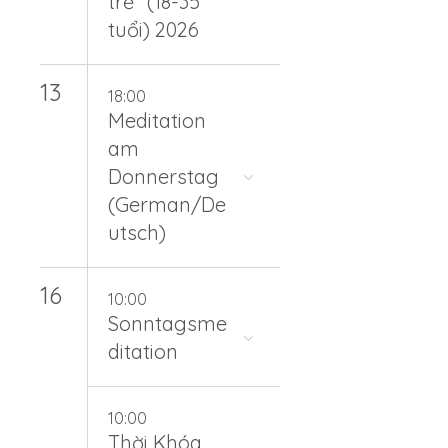
trẻ" (18-35
tuổi) 2026
13
18:00
Meditation
am
Donnerstag
(German/De
utsch)
16
10:00
Sonntagsme
ditation
10:00
Thời Khóa