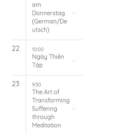
am
Donnerstag
(German/De
utsch)
22
10:00
Ngày Thiền
Tập
23
9:30
The Art of
Transforming
Suffering
through
Meditation