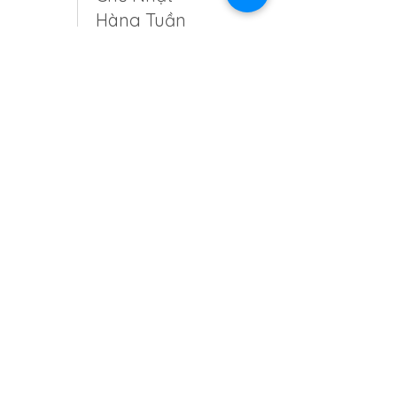
Hàng Tuần
26
18:00
Meditatives
Tai Chi Level 1
19:15
Meditatives
Tai Chi Level
1, Mittwochs
19:15
30
10:00
Sonntagsme
ditation