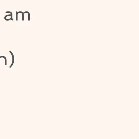
n am
h)