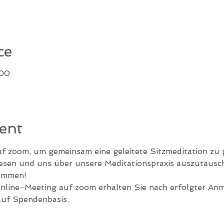
ce
:00
ent
uf zoom, um gemeinsam eine geleitete Sitzmeditation zu p
lesen und uns über unsere Meditationspraxis auszutausc
kommen!
line-Meeting auf zoom erhalten Sie nach erfolgter An
auf Spendenbasis.