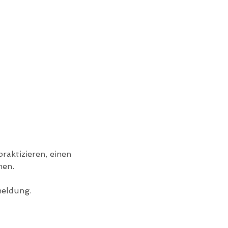
raktizieren, einen 
hen.
meldung.