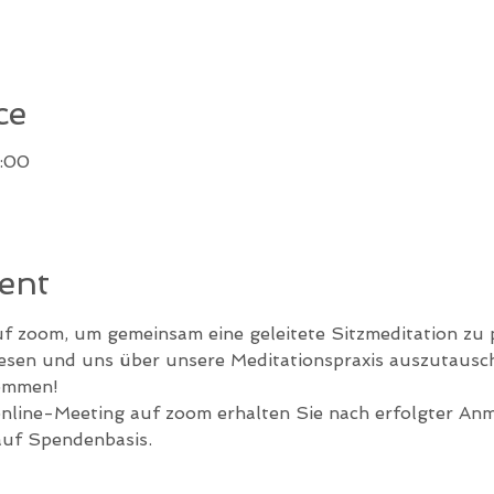
ce
9:00
ent
uf zoom, um gemeinsam eine geleitete Sitzmeditation zu p
lesen und uns über unsere Meditationspraxis auszutausc
kommen!
line-Meeting auf zoom erhalten Sie nach erfolgter An
auf Spendenbasis.