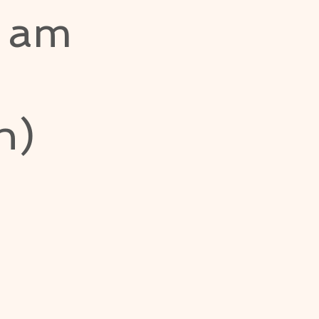
n am
h)