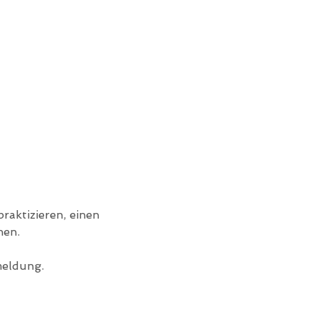
raktizieren, einen 
hen.
meldung.