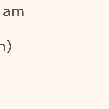
n am
h)