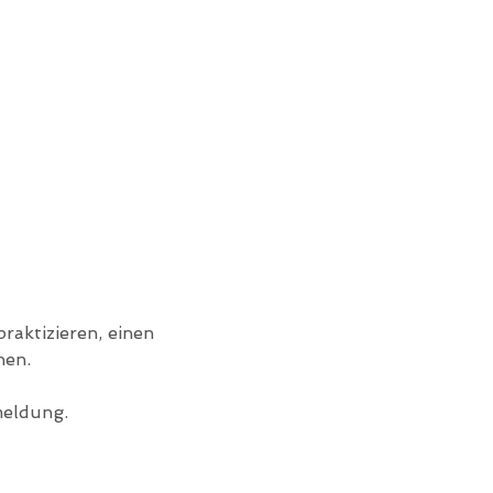
raktizieren, einen 
hen.
meldung.