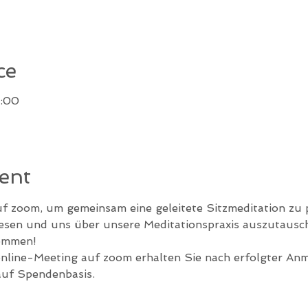
ce
9:00
ent
uf zoom, um gemeinsam eine geleitete Sitzmeditation zu p
lesen und uns über unsere Meditationspraxis auszutausc
kommen!
line-Meeting auf zoom erhalten Sie nach erfolgter An
auf Spendenbasis.