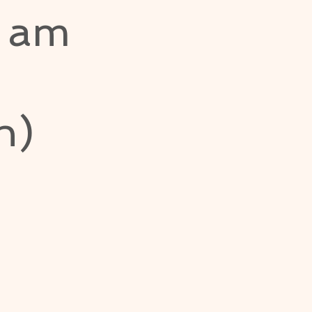
n am
h)