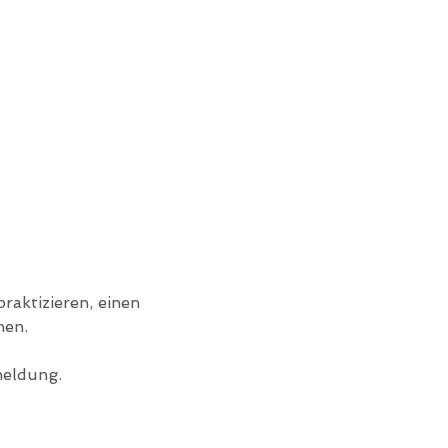
raktizieren, einen 
hen.
meldung.