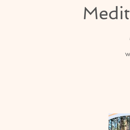
Medit
W