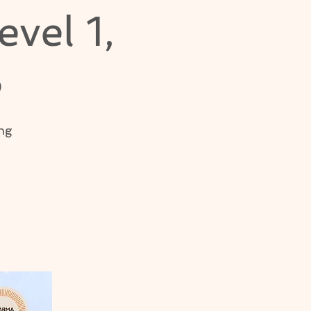
vel 1,
5
ng