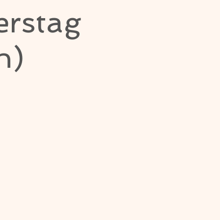
erstag
h)