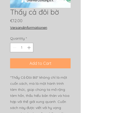
Thấy cả đôi bờ
Price
€12.00
Versandinformationen
Quantity
*
Add to Cart
"Thấy Cả Đôi Bờ" không chỉ là một
cuốn sách, mà là một hành trình
tâm thức, giúp chúng ta mở rộng
tâm hồn, thấu hiểu bản thân và hòa
hợp với thế giới xung quanh. Cuốn
sách này được viết với hy vọng